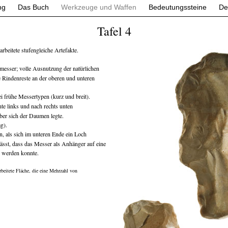
ng
Das Buch
Werkzeuge und Waffen
Bedeutungssteine
De
Tafel 4
arbeitete stufengleiche Artefakte.
messer; volle Ausnutzung der natürlichen
 Rindenreste an der oberen und unteren
i frühe Messertypen (kurz und breit).
te links und nach rechts unten
ber sich der Daumen legte.
g).
n, als sich im unteren Ende ein Loch
ässt, dass das Messer als Anhänger auf eine
 werden konnte.
rbeitete Fläche, die eine Mehrzahl von