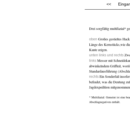
<<
Einga
Drei sorgfältig multifazial* ge
Großes gestieltes Hack
oben
Länge des Kernstücks,wie die
Kante zeigen.
Zwe
unten links und rechts
Messer mit Schneidekan
links
abwinkelndem Griffteil, worü
Standardausführung (Abschla
Ein Sonderfall insofer
rechts
befindet, was die Deutung zul
Jagdexpedition mitgenommen
* Multifazial: Gemeint ist eine bea
Abschlagnegativen enthält.