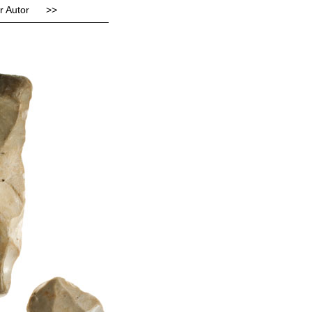
r Autor
>>