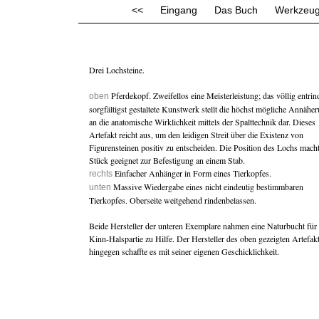
<<
Eingang
Das Buch
Werkzeug
Drei Lochsteine.
Pferdekopf. Zweifellos eine Meisterleistung; das völlig entrin
oben
sorgfältigst gestaltete Kunstwerk stellt die höchst mögliche Annähe
an die anatomische Wirklichkeit mittels der Spalttechnik dar. Dieses
Artefakt reicht aus, um den leidigen Streit über die Existenz von
Figurensteinen positiv zu entscheiden. Die Position des Lochs mach
Stück geeignet zur Befestigung an einem Stab.
Einfacher Anhänger in Form eines Tierkopfes.
rechts
Massive Wiedergabe eines nicht eindeutig bestimmbaren
unten
Tierkopfes. Oberseite weitgehend rindenbelassen.
Beide Hersteller der unteren Exemplare nahmen eine Naturbucht für 
Kinn-Halspartie zu Hilfe. Der Hersteller des oben gezeigten Artefak
hingegen schaffte es mit seiner eigenen Geschicklichkeit.