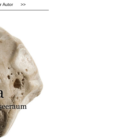
r Autor
>>